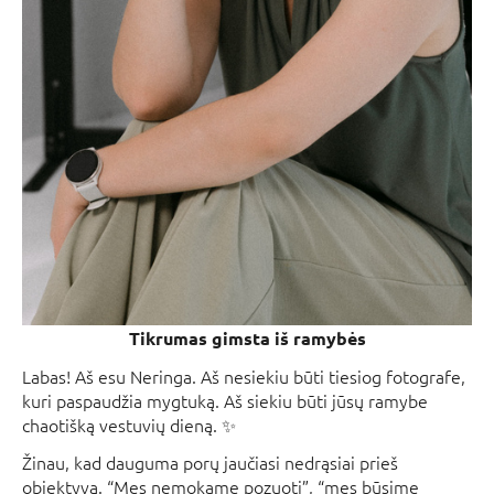
Tikrumas gimsta iš ramybės
Labas! Aš esu Neringa. Aš nesiekiu būti tiesiog fotografe,
kuri paspaudžia mygtuką. Aš siekiu būti jūsų ramybe
chaotišką vestuvių dieną. ✨
Žinau, kad dauguma porų jaučiasi nedrąsiai prieš
objektyvą. “Mes nemokame pozuoti”, “mes būsime