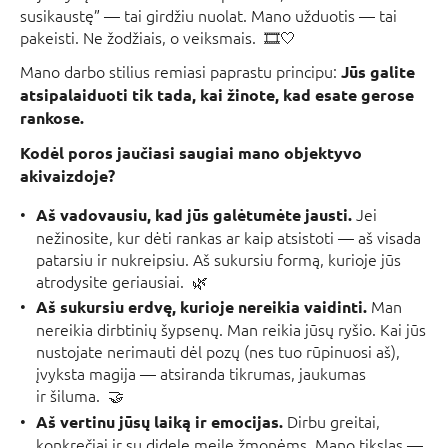
susikaustę” — tai girdžiu nuolat. Mano užduotis — tai
pakeisti. Ne žodžiais, o veiksmais. 🎞️🤍
Mano darbo stilius remiasi paprastu principu:
Jūs galite
atsipalaiduoti tik tada, kai žinote, kad esate gerose
rankose.
Kodėl poros jaučiasi saugiai mano objektyvo
akivaizdoje?
Jei
Aš vadovausiu, kad jūs galėtumėte jausti.
nežinosite, kur dėti rankas ar kaip atsistoti — aš visada
patarsiu ir nukreipsiu. Aš sukursiu formą, kurioje jūs
atrodysite geriausiai. 🌿
Man
Aš sukursiu erdvę, kurioje nereikia vaidinti.
nereikia dirbtinių šypsenų. Man reikia jūsų ryšio. Kai jūs
nustojate nerimauti dėl pozų (nes tuo rūpinuosi aš),
įvyksta magija — atsiranda tikrumas, jaukumas
ir šiluma. 🤝
Dirbu greitai,
Aš vertinu jūsų laiką ir emocijas.
konkrečiai ir su didele meile žmonėms. Mano tikslas —