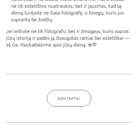
ne tik estetiškos nuotraukos, bet ir jausmas, kad tą
dieną turėjote ne šiaip fotografę, o žmogų, kuris jus
supranta be žodžių.
Jei ieškote ne tik fotografo, bet ir žmogaus, kuris supras
jūsų istoriją ir padės ją išsaugotas ramiai bei estetiškai —
aš čia. Pasikalbėkime apie jūsų dieną. ☕💛
KONTAKTAI