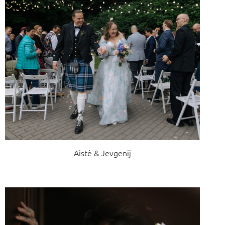
Aistė & Jevgenij