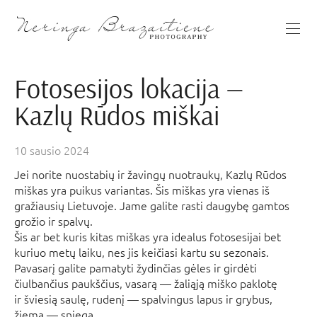
Fotosesijos lokacija —
Kazlų Rūdos miškai
10 sausio 2024
Jei norite nuostabių ir žavingų nuotraukų, Kazlų Rūdos
miškas yra puikus variantas. Šis miškas yra vienas iš
gražiausių Lietuvoje. Jame galite rasti daugybę gamtos
grožio ir spalvų.
Šis ar bet kuris kitas miškas yra idealus fotosesijai bet
kuriuo metų laiku, nes jis keičiasi kartu su sezonais.
Pavasarį galite pamatyti žydinčias gėles ir girdėti
čiulbančius paukščius, vasarą — žaliąją miško paklotę
ir šviesią saulę, rudenį — spalvingus lapus ir grybus,
žiemą — sniegą.